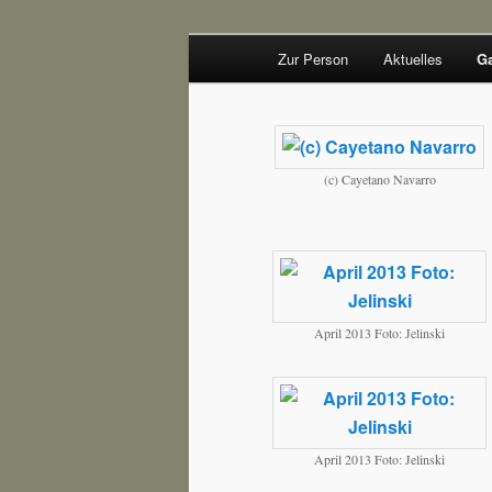
Hauptmenü
Schauspieler
Zur Person
Aktuelles
Ga
Zum Inhalt wechseln
Zum sekundären Inhalt wec
Joachim Baue
(c) Cayetano Navarro
April 2013 Foto: Jelinski
April 2013 Foto: Jelinski